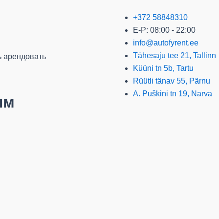
+372 58848310
E-P: 08:00 - 22:00
info@autofyrent.ee
Tähesaju tee 21, Tallinn
ь арендовать
Küüni tn 5b, Tartu
Rüütli tänav 55, Pärnu
A. Puškini tn 19, Narva
ым